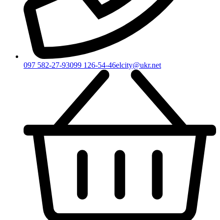
097 582-27-93
099 126-54-46
elcity@ukr.net