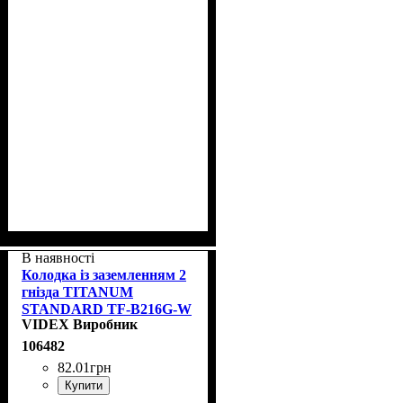
В наявності
Колодка із заземленням 2
гнізда TITANUM
STANDARD TF-B216G-W
VIDEX Виробник
106482
82
.
01
грн
Купити