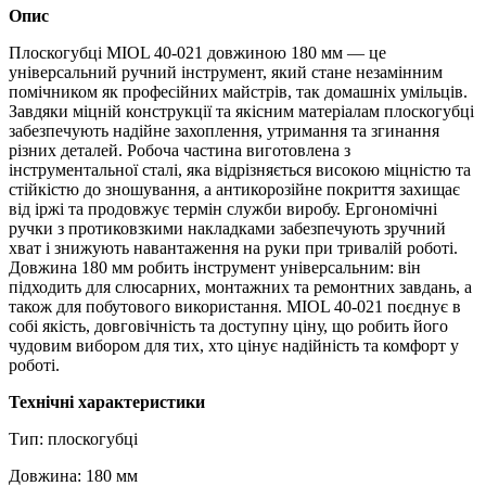
Опис
Плоскогубці MIOL 40‑021 довжиною 180 мм — це
універсальний ручний інструмент, який стане незамінним
помічником як професійних майстрів, так домашніх умільців.
Завдяки міцній конструкції та якісним матеріалам плоскогубці
забезпечують надійне захоплення, утримання та згинання
різних деталей. Робоча частина виготовлена ​​з
інструментальної сталі, яка відрізняється високою міцністю та
стійкістю до зношування, а антикорозійне покриття захищає
від іржі та продовжує термін служби виробу. Ергономічні
ручки з протиковзкими накладками забезпечують зручний
хват і знижують навантаження на руки при тривалій роботі.
Довжина 180 мм робить інструмент універсальним: він
підходить для слюсарних, монтажних та ремонтних завдань, а
також для побутового використання. MIOL 40‑021 поєднує в
собі якість, довговічність та доступну ціну, що робить його
чудовим вибором для тих, хто цінує надійність та комфорт у
роботі.
Технічні характеристики
Тип: плоскогубці
Довжина: 180 мм