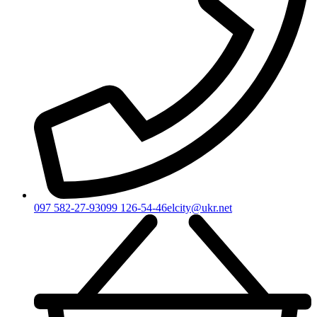
097 582-27-93
099 126-54-46
elcity@ukr.net