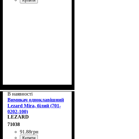
Купити
В наявності
Вимикач одноклавішний
Lezard Mira, білий (701-
0202-100)
LEZARD
71038
91
.
88
грн
Купити