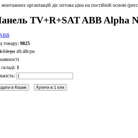
монтажних організацій діє оптова ціна на постійній основі (реєс
анель TV+R+SAT ABB Alpha Ne
9825
4
.
53
грн
49
.
48
грн
наявності
1
одати в Кошик
Купити в 1 клік