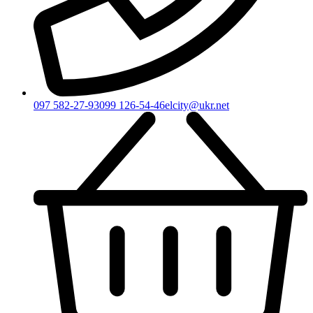
097 582-27-93
099 126-54-46
elcity@ukr.net