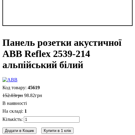
Панель розетки акустичної
ABB Reflex 2539-214
альпійський білий
45619
152
.
03
грн
98
.
82
грн
В наявності
1
Додати в Кошик
Купити в 1 клік