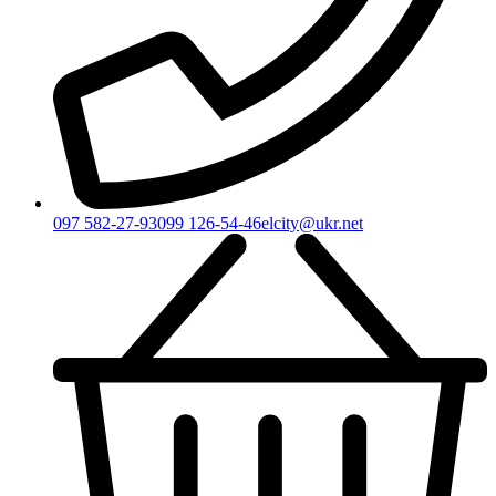
097 582-27-93
099 126-54-46
elcity@ukr.net