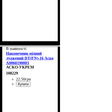
В наявності
Наконечник мідний
луджений DT(FN)-16 Аско
A0060190003
АСКО-УКРЕМ
108229
22
.
50
грн
Купити