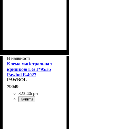
В наявності
Клема магістральна з
кришкою LG 1*95/35
Pawbol E.4027
PAWBOL
79049
323
.
40
грн
Купити