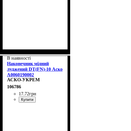
В наявності
Наконечник мідний
луджений DT(FN)-10 Аско
A0060190002
АСКО-УКРЕМ
106786
17
.
72
грн
Купити