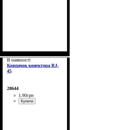
В наявності
Ковпачок конектора RJ-
45
28644
1
.
90
грн
Купити