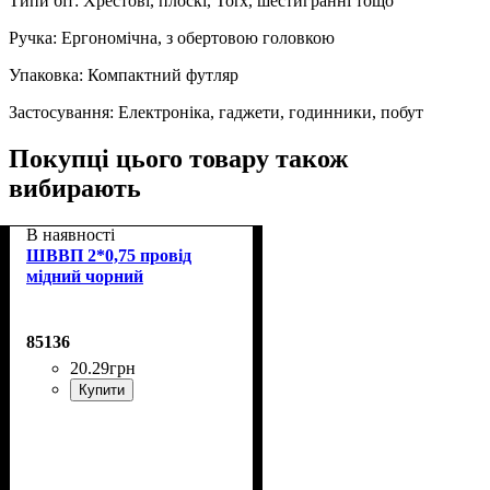
Типи біт: Хрестові, плоскі, Torx, шестигранні тощо
Ручка: Ергономічна, з обертовою головкою
Упаковка: Компактний футляр
Застосування: Електроніка, гаджети, годинники, побут
Покупці цього товару також
вибирають
В наявності
ШВВП 2*0,75 провід
мідний чорний
85136
20
.
29
грн
Купити