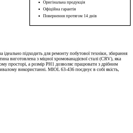
Оригінальна продукція
Офіційна гарантія
Повернення протягом 14 днів
 ідеально підходить для ремонту побутової техніки, збирання
на виготовлена ​​з міцної хромованадієвої сталі (CRV), яка
ому просторі, а розмір PH1 дозволяє працювати з дрібним
валому використанні. MIOL 63‑436 поєднує в собі якість,