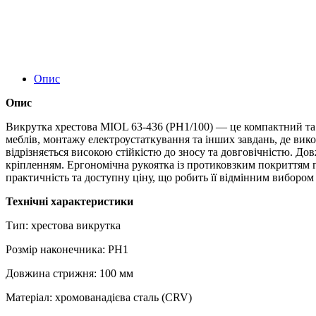
Опис
Опис
Викрутка хрестова MIOL 63‑436 (PH1/100) — це компактний та н
меблів, монтажу електроустаткування та інших завдань, де викор
відрізняється високою стійкістю до зносу та довговічністю. Д
кріпленням. Ергономічна рукоятка із протиковзким покриттям г
практичність та доступну ціну, що робить її відмінним вибором 
Технічні характеристики
Тип: хрестова викрутка
Розмір наконечника: PH1
Довжина стрижня: 100 мм
Матеріал: хромованадієва сталь (CRV)