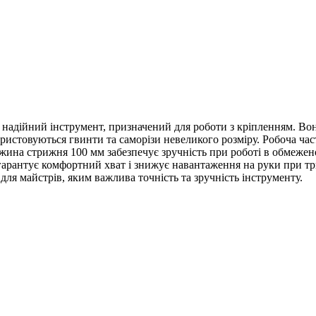
адійний інструмент, призначений для роботи з кріпленням. Вона
истовуються гвинти та саморізи невеликого розміру. Робоча части
овжина стрижня 100 мм забезпечує зручність при роботі в обмежен
арантує комфортний хват і знижує навантаження на руки при три
для майстрів, яким важлива точність та зручність інструменту.