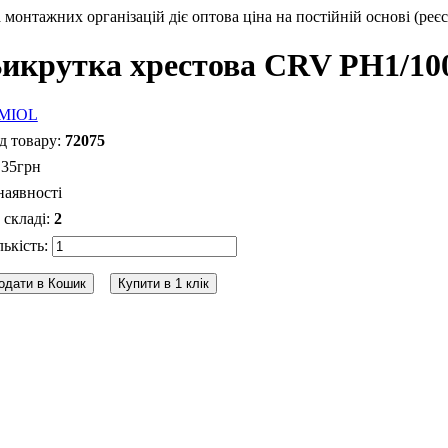
монтажних організацій діє оптова ціна на постійній основі (реєс
икрутка хрестова CRV PH1/100
72075
.
35
грн
наявності
2
одати в Кошик
Купити в 1 клік