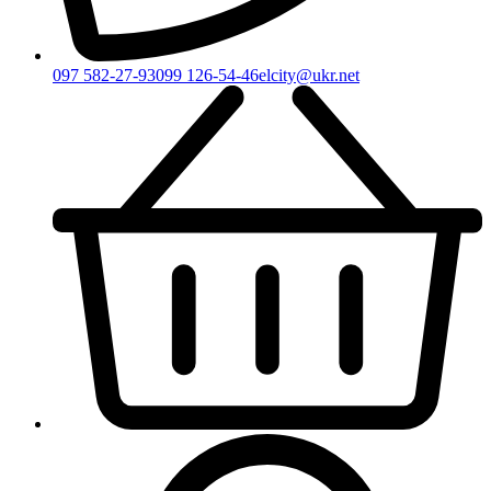
097 582-27-93
099 126-54-46
elcity@ukr.net