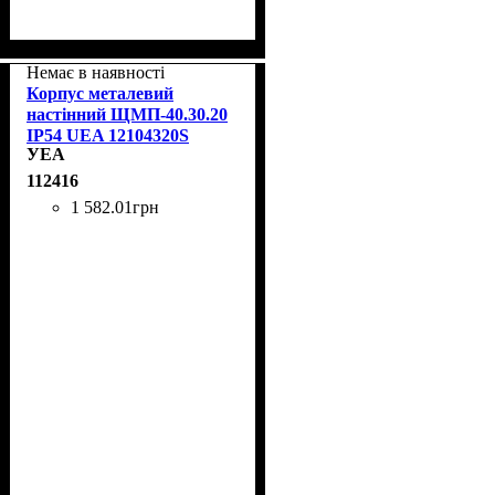
Немає в наявності
Корпус металевий
настінний ЩМП-40.30.20
IP54 UEA 12104320S
УЕА
112416
1 582
.
01
грн