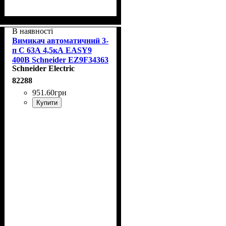
В наявності
Вимикач автоматичний 3-
п С 63А 4,5кА EASY9
400В Schneider EZ9F34363
Schneider Electric
82288
951
.
60
грн
Купити