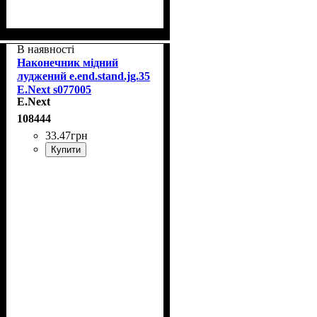
В наявності
Наконечник мідний
луджений e.end.stand.jg.35
E.Next s077005
E.Next
108444
33
.
47
грн
Купити