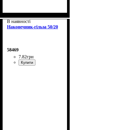
В наявності
Наконечник-гільза 50/20
58469
7
.
82
грн
Купити