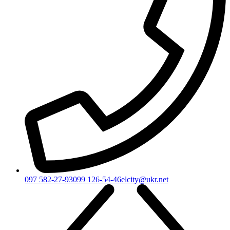
097 582-27-93
099 126-54-46
elcity@ukr.net