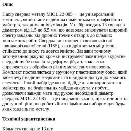
Опис
Набір свердел металу MIOL 22‑085 — це універсальний
комплект, який стане надійним помічником як професійних
майстрів, так домашніх умільців. У набір входять 13 свердлів
діаметром від 1,5 до 6,5 мм, що дозволяє виконувати широкий
спектр завдань: від дрібних точних отворів до більших
монтажних робіт. Свердла виготовлені з високоякісної
швидкорізальної сталі (HSS), яка відрізняється міцністю,
стійкістю до зносу та довговічністю. Завдяки точному
заточуванню ріжучої кромки інструмент забезпечує акуратне
свердління без сколів та деформацій, а також легко
справляється з обробкою різних металевих поверхонь.
Комплект поставляється у зручному пластиковому боксі, який
забезпечує надійне зберігання та швидкий доступ до кожного
елемента. Такий набір ідеально підійде для використання в
майстернях, на будівельних майданчиках та у побуті,
дозволяючи завжди мати під рукою необхідний діаметр
свердла. MIOL 22-085 — це поєднання якості, практичності та
доступної ціни, що робить його відмінним вибором для будь-
яких завдань по металу.
Технічні характеристики
Кількість свердлів: 13 шт.