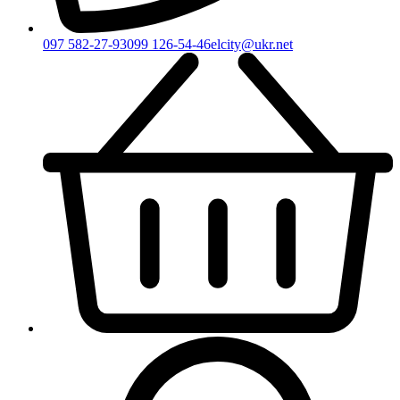
097 582-27-93
099 126-54-46
elcity@ukr.net