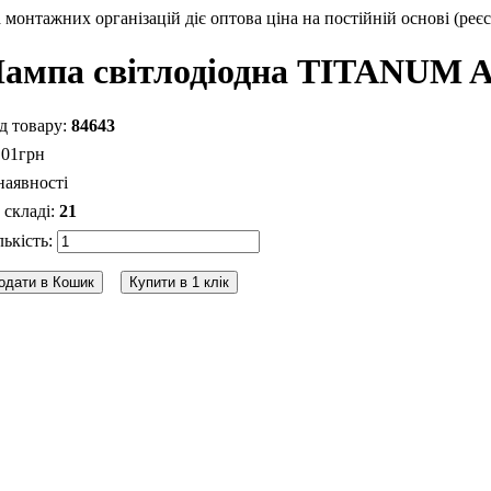
монтажних організацій діє оптова ціна на постійній основі (реєс
ампа світлодіодна TITANUM A
84643
.
01
грн
наявності
21
одати в Кошик
Купити в 1 клік