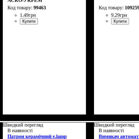
АСКО-УКРЕМ
99463
10925
1
.
49
грн
9
.
29
грн
Купити
Купити
Швидкий перегляд
Швидкий перегляд
В наявності
В наявності
Патрон керамічний e.lamp
Вимикач автома