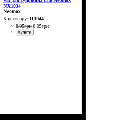
мм для суцільних стін Neomax
NX1034
Neomax
113944
8
.
95
грн
8
.
05
грн
Купити