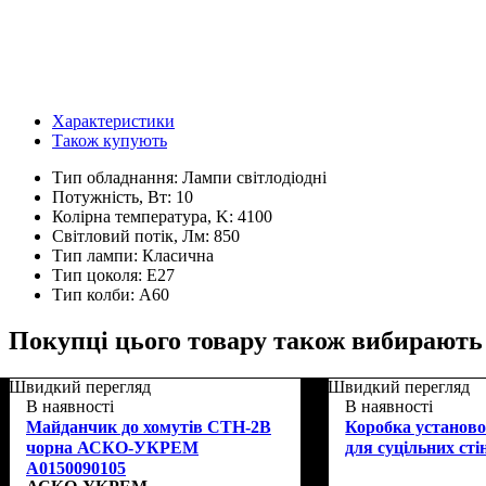
Характеристики
Також купують
Тип обладнання:
Лампи світлодіодні
Потужність, Вт:
10
Колірна температура, K:
4100
Світловий потік, Лм:
850
Тип лампи:
Класична
Тип цоколя:
E27
Тип колби:
A60
Покупці цього товару також вибирають
Швидкий перегляд
Швидкий перегляд
В наявності
В наявності
Майданчик до хомутів CTH-2B
Коробка установ
чорна АСКО-УКРЕМ
для суцільних сті
A0150090105