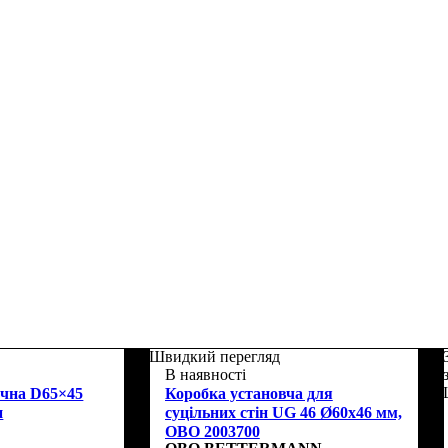
Швидкий перегляд
В наявності
очна D65×45
Коробка установча для
н
суцільних стін UG 46 Ø60x46 мм,
OBO 2003700