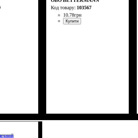
OBO BETTERMANN
9
103567
10
.
78
грн
Купити
тичний