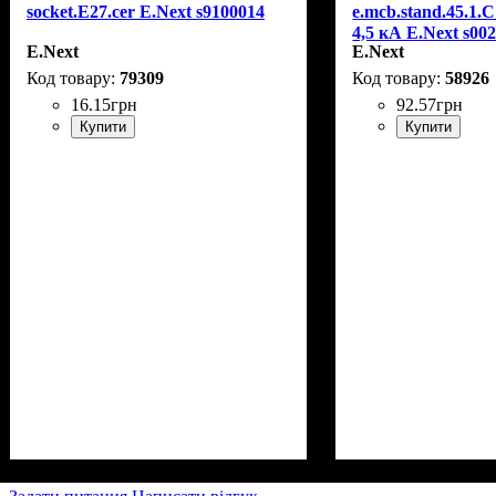
socket.Е27.cer E.Next s9100014
e.mcb.stand.45.1.C
4,5 кА E.Next s00
E.Next
E.Next
79309
58926
16
.
15
грн
92
.
57
грн
Купити
Купити