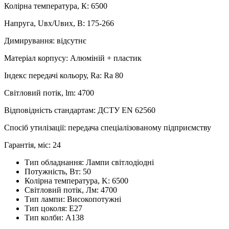
Колірна температура, К: 6500
Напруга, Uвх/Uвих, В: 175-266
Димирування: відсутнє
Матеріал корпусу: Алюміній + пластик
Індекс передачі кольору, Ra: Ra 80
Світловий потік, lm: 4700
Відповідність стандартам: ДСТУ EN 62560
Спосіб утилізації: передача спеціалізованому підприємству
Гарантія, міс: 24
Тип обладнання:
Лампи світлодіодні
Потужність, Вт:
50
Колірна температура, K:
6500
Світловий потік, Лм:
4700
Тип лампи:
Високопотужні
Тип цоколя:
E27
Тип колби:
А138