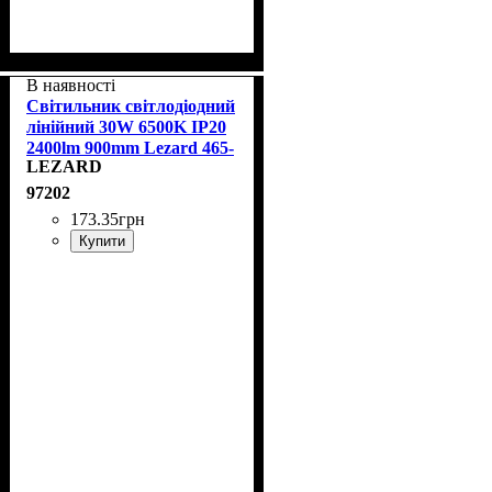
В наявності
Світильник світлодіодний
лінійний 30W 6500K IP20
2400lm 900mm Lezard 465-
LEZARD
FL90-030
97202
173
.
35
грн
Купити