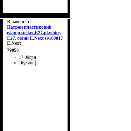
В наявності
Патрон пластиковий
e.lamp socket.E27.pl.white,
Е27, білий E.Next s9100017
E.Next
79058
17
.
09
грн
Купити