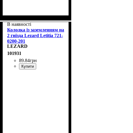
В наявності
Колодка із заземленням на
2 гнізда Lezard Letitia 721-
0200-201
LEZARD
101931
89
.
84
грн
Купити