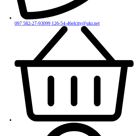
097 582-27-93
099 126-54-46
elcity@ukr.net