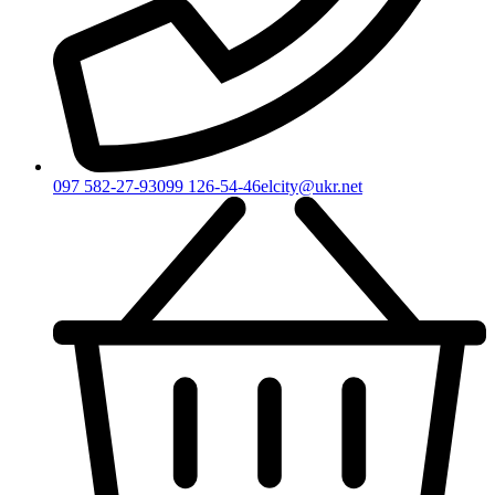
097 582-27-93
099 126-54-46
elcity@ukr.net