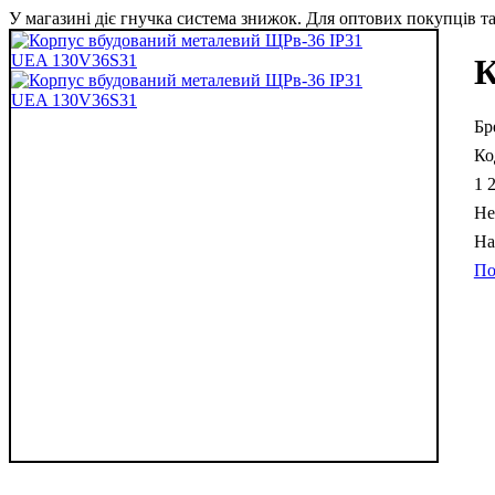
У магазині діє гнучка система знижок. Для оптових покупців та 
К
1 
Не
По