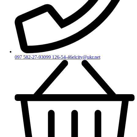
097 582-27-93
099 126-54-46
elcity@ukr.net