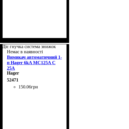
Діє гнучка система знижок
Немає в наявності
Вимикач автоматичний 1-
п Hager 6kA MC125A C
25A
Hager
52471
150
.
06
грн