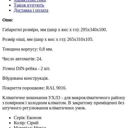
Також купують
Доставка і оплата
Опис
Габаритні розміри, мм (шир х вис х гл): 295х340х100.
Розмір ніші, мм (шир х вис х гл): 265х310х105.
Товщина корпусу: 0,8 мм.
Число автоматів: 24.
З'ємна DIN-рейка - 2 шт.
Вбудована конструкція.
Покриття порошкове: RAL 9016.
Кліматичне виконання УХЛ3 - для макрокліматичного району
з помірним і холодним кліматом. В закритому приміщенні без
штучного регулювання кліматичних умов.
Серія:
Економ
Колір:
Сірий
Матеріал:
Метал