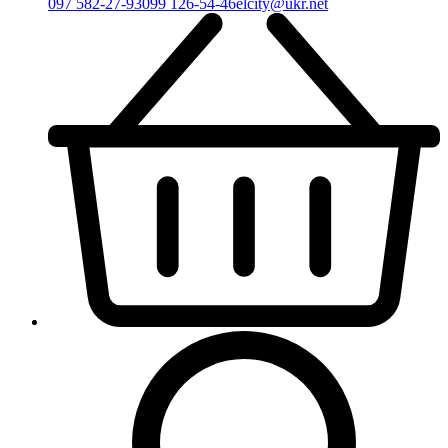
097 582-27-93
099 126-54-46
elcity@ukr.net