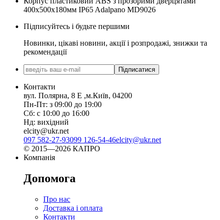
Корпус пластиковий ABS з прозорими дверцятами
400х500х180мм IP65 Adalpano MD9026
Підписуйтесь і будьте першими
Новинки, цікаві новини, акції і розпродажі, знижки та
рекомендації
Підписатися
Контакти
вул. Полярна, 8 Е ,м.Київ, 04200
Пн-Пт: з 09:00 до 19:00
Сб: с 10:00 до 16:00
Нд: вихідний
elcity@ukr.net
097 582-27-93
099 126-54-46
elcity@ukr.net
© 2015—2026 КАПРО
Компанія
Допомога
Про нас
Доставка і оплата
Контакти