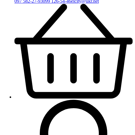
097 582-27-93
099 126-54-46
elcity@ukr.net