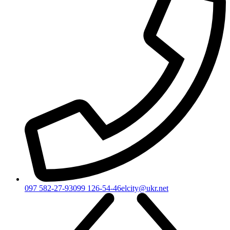
097 582-27-93
099 126-54-46
elcity@ukr.net