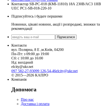
Контактор SB-РC-018 (КМІ-11810) 18А 230В/AC3 1НВ
UEC PC1-SB-018-220-10
Підписуйтесь і будьте першими
Новинки, цікаві новини, акції і розпродажі, знижки та
рекомендації
Підписатися
Контакти
вул. Полярна, 8 Е ,м.Київ, 04200
Пн-Пт: з 09:00 до 19:00
Сб: с 10:00 до 16:00
Нд: вихідний
elcity@ukr.net
097 582-27-93
099 126-54-46
elcity@ukr.net
© 2015—2026 КАПРО
Компанія
Допомога
Про нас
Доставка і оплата