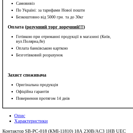
Самовивіз
По Україні: за тарифами Нової пошти
Безкоштовно від 5000 грн. та до 30кг
Оплата (
розумний торг доречний!!!
)
Готівкою при отриманні продукції в магазині (Київ,
вул.Полярна,8е)
Оплата банківською карткою
Безготівковий розрахунок
Захист споживача
Оригінальна продукція
Офіційна гарантія
Повернення протягом 14 днів
Опис
Характеристики
Контактор SB-РC-018 (КМІ-11810) 18А 230В/AC3 1НВ UEC