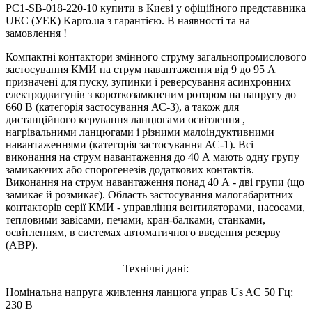
PC1-SB-018-220-10 купити в Києві у офіційного представника
UEC (УЕК) Kapro.ua з гарантією. В наявності та на
замовлення !
Компактні контактори змінного струму загальнопромислового
застосування КМИ на струм навантаження від 9 до 95 А
призначені для пуску, зупинки і реверсування асинхронних
електродвигунів з короткозамкненим ротором на напругу до
660 В (категорія застосування АС-3), а також для
дистанційного керування ланцюгами освітлення ,
нагрівальними ланцюгами і різними малоіндуктивними
навантаженнями (категорія застосування АС-1). Всі
виконання на струм навантаження до 40 А мають одну групу
замикаючих або спорогенезів додаткових контактів.
Виконання на струм навантаження понад 40 А - дві групи (що
замикає й розмикає). Область застосування малогабаритних
контакторів серії КМИ - управління вентиляторами, насосами,
тепловими завісами, печами, кран-балками, станками,
освітленням, в системах автоматичного введення резерву
(АВР).
Технічні дані:
Номінальна напруга живлення ланцюга управ Us AC 50 Гц:
230 В