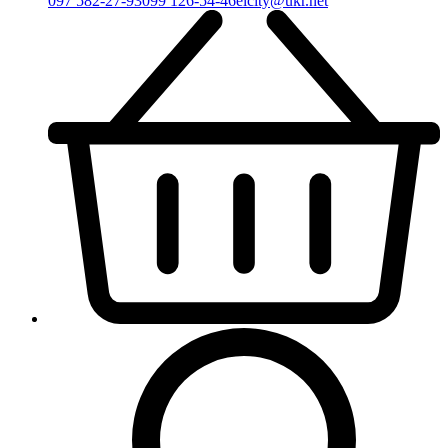
097 582-27-93
099 126-54-46
elcity@ukr.net