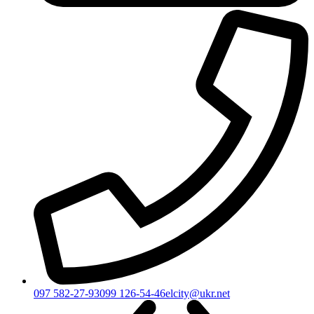
097 582-27-93
099 126-54-46
elcity@ukr.net