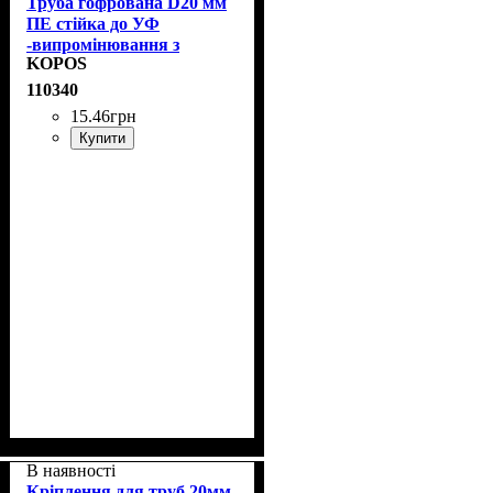
Труба гофрована D20 мм
ПЕ стійка до УФ
-випромінювання з
KOPOS
протяжкою KOPOS
2320/LPE-1_F50DU
110340
15
.
46
грн
Купити
В наявності
Кріплення для труб 20мм