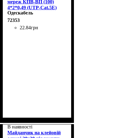
мереж КПВ-ВП (100)
4*2*0,49 (UTP-Cat.5E)
Одескабель
72353
22
.
84
грн
В наявності
Майданчик на клейовій