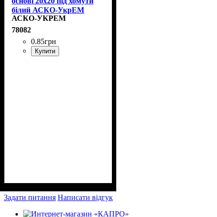
основі 20х20 під хомути
білий АСКО-УкрЕМ
АСКО-УКРЕМ
A0150090015
78082
0
.
85
грн
Купити
Задати питання
Написати відгук