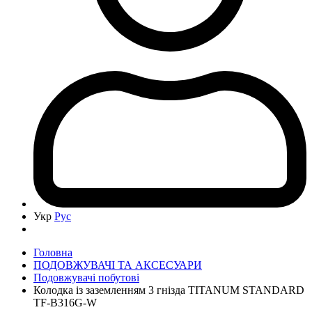
Укр
Рус
Головна
ПОДОВЖУВАЧІ ТА АКСЕСУАРИ
Подовжувачі побутові
Колодка із заземленням 3 гнізда TITANUM STANDARD
TF-B316G-W