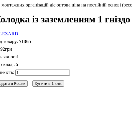
монтажних організацій діє оптова ціна на постійній основі (реєс
олодка із заземленням 1 гніздо
71365
.
92
грн
наявності
5
одати в Кошик
Купити в 1 клік