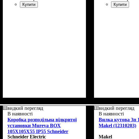
Купити
Купити
Швидкий перегляд
Швидкий перегляд
В наявності
В наявності
Коробка розподільна відкритої
Вилка кутова 3п 
установки Mureva BOX
Makel (12310203)
105X105X55 IP55 Schneider
Schneider Electric
Makel
ENN05125