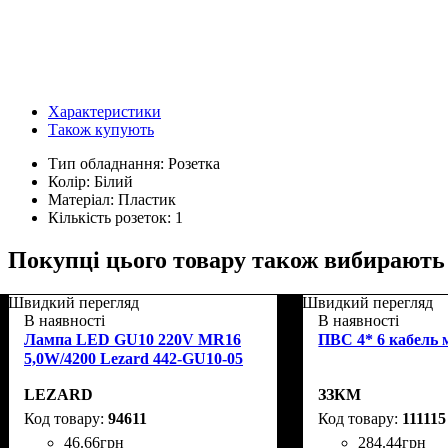
Характеристики
Також купують
Тип обладнання:
Розетка
Колір:
Білий
Матеріал:
Пластик
Кількість розеток:
1
Покупці цього товару також вибирають
Швидкий перегляд
Швидкий перегляд
В наявності
В наявності
Лампа LED GU10 220V MR16
ПВС 4* 6 кабель 
5,0W/4200 Lezard 442-GU10-05
LEZARD
ЗЗКМ
94611
111115
46
.
66
грн
284
.
44
грн