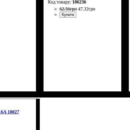
106236
62
.
56
грн
47
.
32
грн
Купити
16A 10027