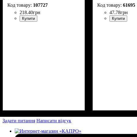
107727
61695
218
.
40
грн
47
.
78
грн
Купити
Купити
Задати питання
Написати відгук