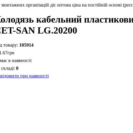
монтажних організацій діє оптова ціна на постійній основі (реєс
олодязь кабельний пластиков
ET-SAN LG.20200
105914
1
.
67
грн
має в наявності
0
відомити при наявності