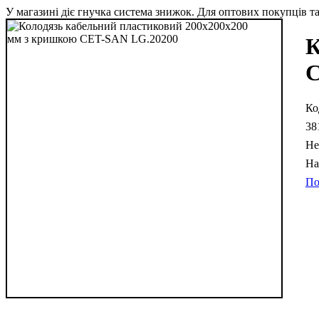
У магазині діє гнучка система знижок. Для оптових покупців та 
К
C
38
Не
По