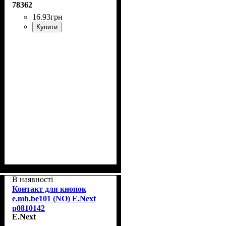
78362
16
.
93
грн
Купити
В наявності
Контакт для кнопок
e.mb.be101 (NO) E.Next
p0810142
E.Next