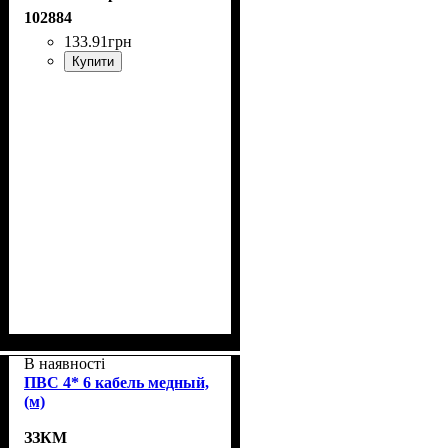
102884
133
.
91
грн
Купити
В наявності
ПВС 4* 6 кабель медный,
(м)
ЗЗКМ