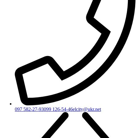
097 582-27-93
099 126-54-46
elcity@ukr.net