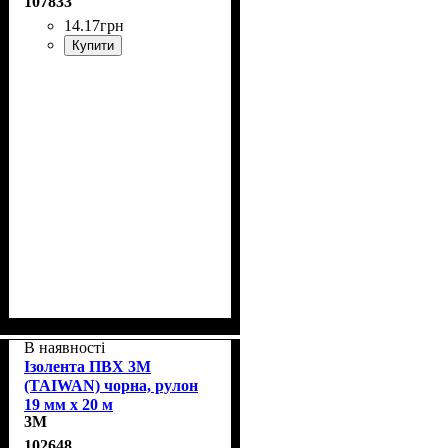
107833
14
.
17
грн
Купити
В наявності
Ізолента ПВХ 3M
(TAIWAN) чорна, рулон
19 мм x 20 м
3M
102648