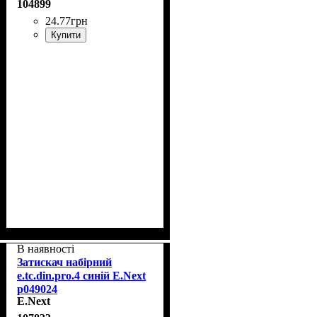
104899
24
.
77
грн
Купити
В наявності
Затискач набірний
e.tc.din.pro.4 синій E.Next
p049024
E.Next