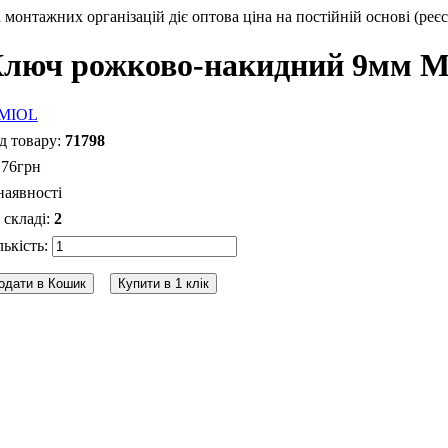
монтажних організацій діє оптова ціна на постійній основі (реєс
люч рожково-накидний 9мм M
71798
.
76
грн
наявності
2
одати в Кошик
Купити в 1 клік