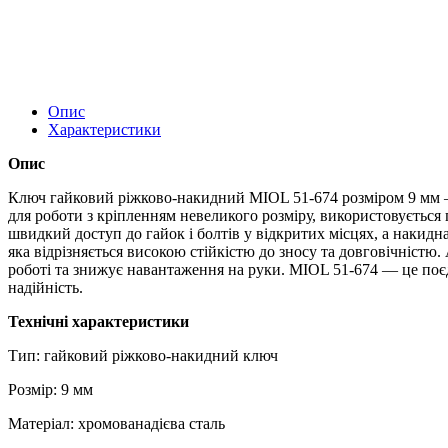
Опис
Характеристики
Опис
Ключ гайковий ріжково-накидний MIOL 51‑674 розміром 9 мм — 
для роботи з кріпленням невеликого розміру, використовується 
швидкий доступ до гайок і болтів у відкритих місцях, а накид
яка відрізняється високою стійкістю до зносу та довговічністю
роботі та знижує навантаження на руки. MIOL 51-674 — це поєд
надійність.
Технічні характеристики
Тип: гайковий ріжково-накидний ключ
Розмір: 9 мм
Матеріал: хромованадієва сталь