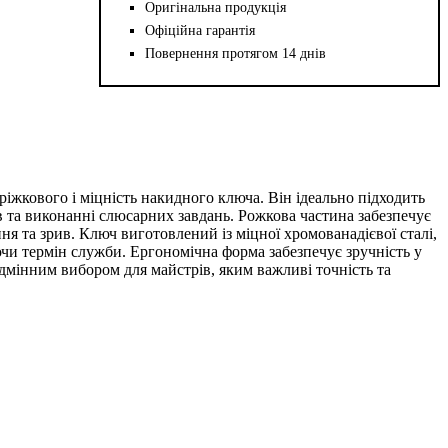
Оригінальна продукція
Офіційна гарантія
Повернення протягом 14 днів
жкового і міцність накидного ключа. Він ідеально підходить
ів та виконанні слюсарних завдань. Рожкова частина забезпечує
я та зрив. Ключ виготовлений із міцної хромованадієвої сталі,
ючи термін служби. Ергономічна форма забезпечує зручність у
ідмінним вибором для майстрів, яким важливі точність та