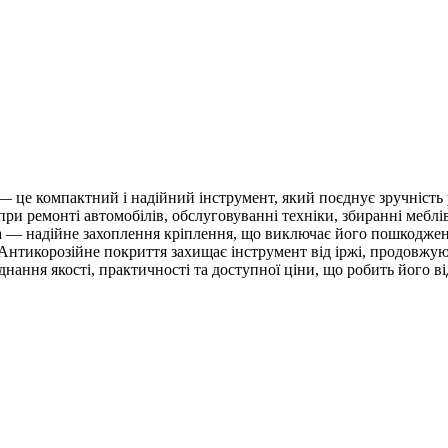
це компактний і надійний інструмент, який поєднує зручність рі
при ремонті автомобілів, обслуговуванні техніки, збиранні мебл
на — надійне захоплення кріплення, що виключає його пошкодженн
. Антикорозійне покриття захищає інструмент від іржі, продовжу
нання якості, практичності та доступної ціни, що робить його в