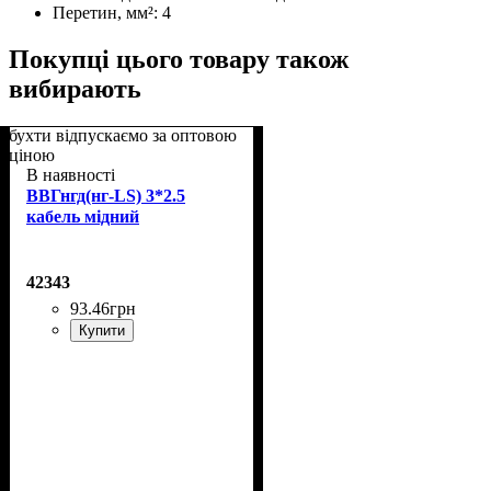
Перетин, мм²:
4
Покупці цього товару також
вибирають
бухти відпускаємо за оптовою
ціною
В наявності
ВВГнгд(нг-LS) 3*2.5
кабель мідний
42343
93
.
46
грн
Купити