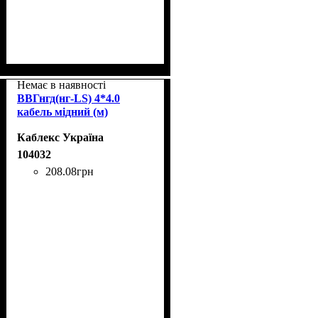
Немає в наявності
ВВГнгд(нг-LS) 4*4.0
кабель мідний (м)
Каблекс Україна
104032
208
.
08
грн