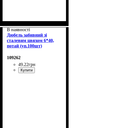
В наявності
Дюбель забивний зі
сталевим цвяхом 6*40,
потай (уп.100шт)
109262
49
.
22
грн
Купити