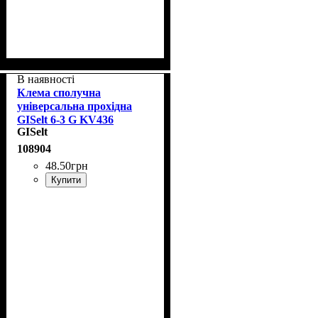
В наявності
Клема сполучна
універсальна прохідна
GISelt 6-3 G KV436
GISelt
108904
48
.
50
грн
Купити