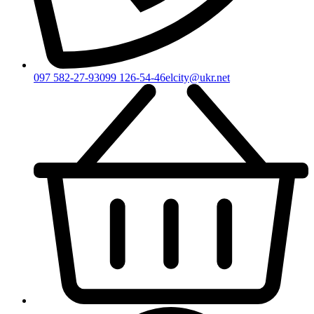
097 582-27-93
099 126-54-46
elcity@ukr.net