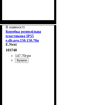
В наявності
Коробка розподільна
пластикова IP55
e.db.pro.150.150.70u
E.Next
103748
147
.
70
грн
Купити