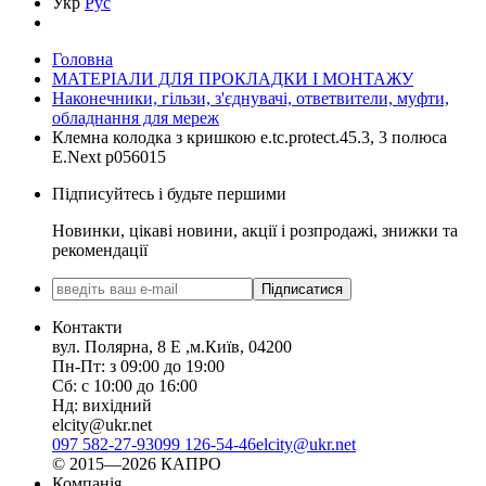
Укр
Рус
Головна
МАТЕРІАЛИ ДЛЯ ПРОКЛАДКИ І МОНТАЖУ
Наконечники, гільзи, з'єднувачі, ответвители, муфти,
обладнання для мереж
Клемна колодка з кришкою e.tc.protect.45.3, 3 полюса
E.Next p056015
Підписуйтесь і будьте першими
Новинки, цікаві новини, акції і розпродажі, знижки та
рекомендації
Підписатися
Контакти
вул. Полярна, 8 Е ,м.Київ, 04200
Пн-Пт: з 09:00 до 19:00
Сб: с 10:00 до 16:00
Нд: вихідний
elcity@ukr.net
097 582-27-93
099 126-54-46
elcity@ukr.net
© 2015—2026 КАПРО
Компанія