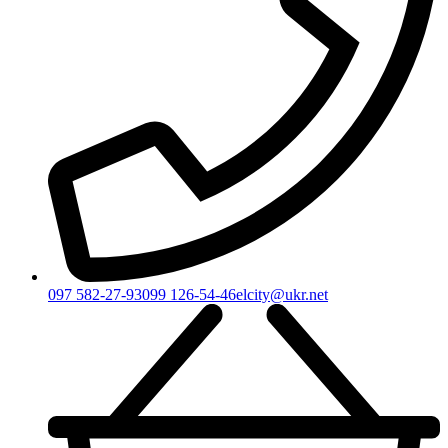
097 582-27-93
099 126-54-46
elcity@ukr.net