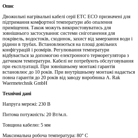
Опис
Двожильні нагрівальні кабелі серії ETС ECO призначені для
підтримання комфортної температури або опалення
приміщення. Також можуть використовуватись для
зовнішнього застосування: системи сніготанення для
покрівель, водостоків, сходинок, захист від замерзання води і
рідини в трубах. Встановлюються на площі довільних
конфігурацій і розмірів. Регулювання температури
відбувається за допомогою електронного терморегулятора з
датчиком температури. Кабелі не потребують обслуговування
при експлуатації. При зовнішньому монтажі гарантія
встановлює до 10 років. При внутрішньому монтажі надається
повна гарантія до 20 років від заводу виробника A. Rak
Waermetechnik GmbH
Технічні дані
Напруга мережі: 230 В
Питома потужність: 20 Вт/м.п.
Товщина кабелю: 5 мм
Максимальна робоча температура: 80° С