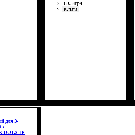
180
.
34
грн
Купити
й для 3-
ів
IK DOT.3-1B