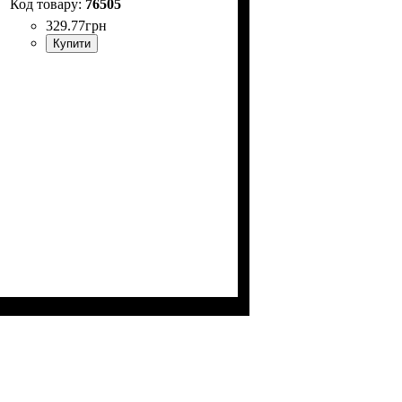
76505
329
.
77
грн
Купити