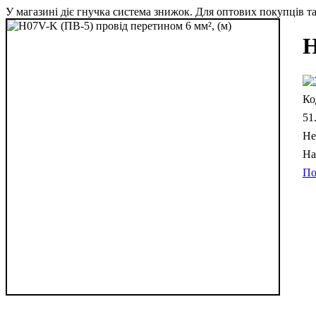
У магазині діє гнучка система знижок. Для оптових покупців та 
H
51
Не
По