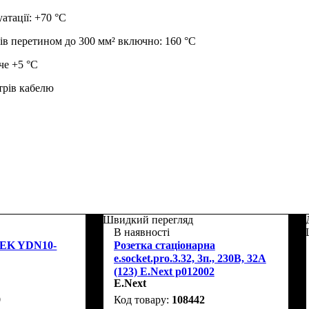
атації: +70 °С
ів перетином до 300 мм² включно: 160 °С
че +5 °С
трів кабелю
Швидкий перегляд
В наявності
 IEK YDN10-
Розетка стаціонарна
e.socket.pro.3.32, 3п., 230В, 32А
(123) E.Next p012002
E.Next
9
108442