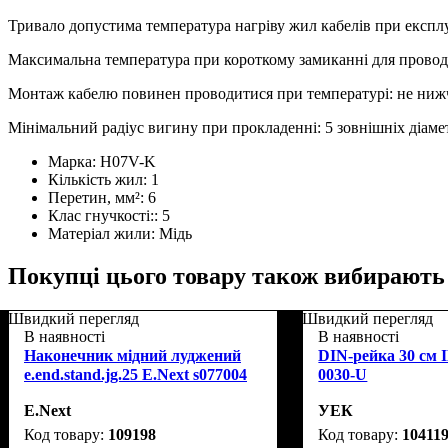
Тривало допустима температура нагріву жил кабелів при експлу
Максимальна температура при короткому замиканні для провод
Монтаж кабелю повинен проводитися при температурі: не ниж
Мінімальний радіус вигину при прокладенні: 5 зовнішніх діаме
Марка:
H07V-K
Кількість жил:
1
Перетин, мм²:
6
Клас гнучкості::
5
Матеріал жили:
Мідь
Покупці цього товару також вибирають
Швидкий перегляд
Швидкий перегляд
В наявності
В наявності
Наконечник мідний луджений
DIN-рейка 30 см
e.end.stand.jg.25 E.Next s077004
0030-U
E.Next
УЕК
109198
10411