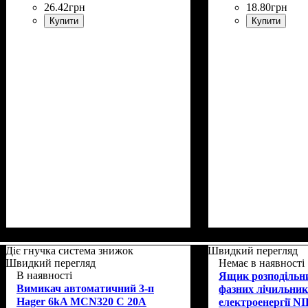
26
.
42
грн
18
.
80
грн
Купити
Купити
Діє гнучка система знижок
Швидкий перегляд
Швидкий перегляд
Немає в наявності
В наявності
Ящик розподільни
Вимикач автоматичний 3-п
фазних лічильник
Hager 6kA MCN320 C 20A
електроенергії N