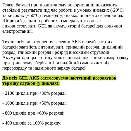
Гелеві батареї при практичному використанні показують
стабільні результати під час роботи в умовах низьких (-20°С)
та високих (+50°С) температур навколишнього середовища.
Широкий діапазон робочих температур дозволяє
використовувати GEL як акумуляторні батареї для сонячної
електростанції.
Технологія виготовлення гелевих АКБ передбачає цих
батарей здатність витримувати тривалий розряд, циклічний
розряд, глибокий розряд і розряд високими струмами.
Акумулятори цього типу мають низькі показники саморозряду
при тривалому зберіганні та надійний самозахист від
перерозряду та надмірного заряду батареї.
До всіх GEL АКБ застосовуємо наступний розрахунок
терміну служби (у циклах):
- 2100 циклів при <30% розряді;
- 1000 циклів при <50% розряді;
- 800 циклів при <60% розряді;
- 400 циклів за 100% розряду.