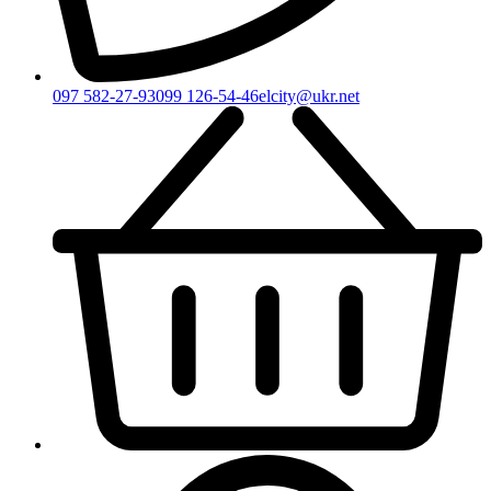
097 582-27-93
099 126-54-46
elcity@ukr.net