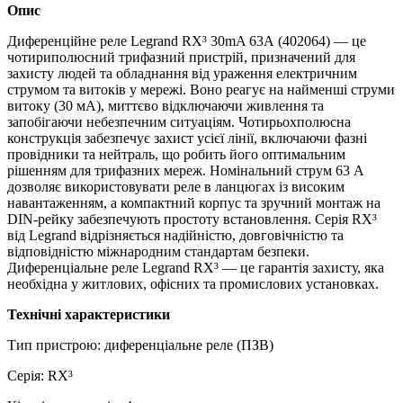
Опис
Диференційне реле Legrand RX³ 30mA 63А (402064) — це
чотириполюсний трифазний пристрій, призначений для
захисту людей та обладнання від ураження електричним
струмом та витоків у мережі. Воно реагує на найменші струми
витоку (30 мА), миттєво відключаючи живлення та
запобігаючи небезпечним ситуаціям. Чотирьохполюсна
конструкція забезпечує захист усієї лінії, включаючи фазні
провідники та нейтраль, що робить його оптимальним
рішенням для трифазних мереж. Номінальний струм 63 А
дозволяє використовувати реле в ланцюгах із високим
навантаженням, а компактний корпус та зручний монтаж на
DIN-рейку забезпечують простоту встановлення. Серія RX³
від Legrand відрізняється надійністю, довговічністю та
відповідністю міжнародним стандартам безпеки.
Диференціальне реле Legrand RX³ — це гарантія захисту, яка
необхідна у житлових, офісних та промислових установках.
Технічні характеристики
Тип пристрою: диференціальне реле (ПЗВ)
Серія: RX³