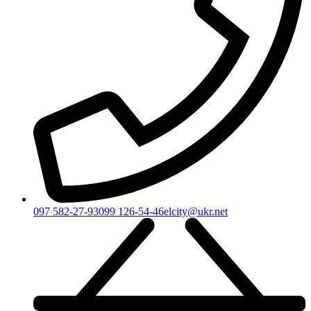
097 582-27-93
099 126-54-46
elcity@ukr.net