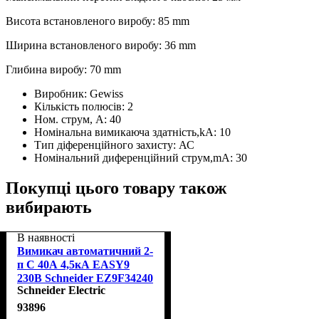
Висота встановленого виробу: 85 mm
Ширина встановленого виробу: 36 mm
Глибина виробу: 70 mm
Виробник:
Gewiss
Кількість полюсів:
2
Ном. струм, А:
40
Номінальна вимикаюча здатність,kA:
10
Тип діференційного захисту:
АС
Номінальний диференційний струм,mA:
30
Покупці цього товару також
вибирають
В наявності
Вимикач автоматичний 2-
п С 40А 4,5кА EASY9
230В Schneider EZ9F34240
Schneider Electric
93896