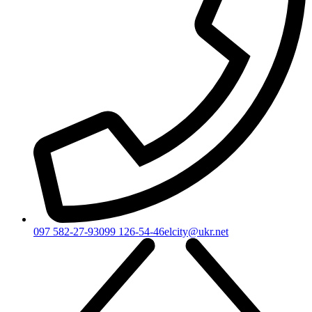
097 582-27-93
099 126-54-46
elcity@ukr.net