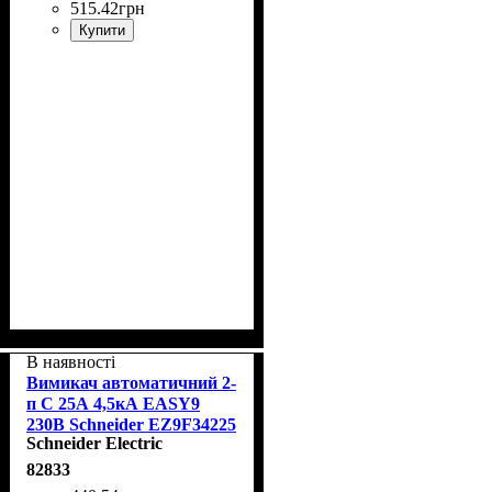
515
.
42
грн
Купити
В наявності
Вимикач автоматичний 2-
п С 25А 4,5кА EASY9
230В Schneider EZ9F34225
Schneider Electric
82833