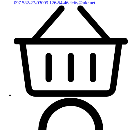
097 582-27-93
099 126-54-46
elcity@ukr.net