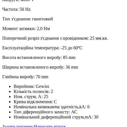
Частота: 50 Hz
Тип з'єднання: гвинтовий
Момент затяжки: 2,0 Нм
Поперечний розріз з'єднання з провідником: 25 мм.кв.
Експлуатаційна температура: -25 до 60ºC
Висота встановленого виробу: 85 mm
Ширина встановленого виробу: 36 mm
Глибина виробу: 70 mm
Виробник:
Gewiss
Кількість полюсів:
2
Ном. струм, А:
25
Крива відключення:
С
Номінальна вимикаюча здатність,kA:
6
Тип діференційного захисту:
АС
Номінальний диференційний струм,mA:
30
Задати питання
Написати відгук