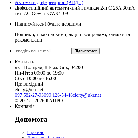
Автомати диференційні (АВДТ)
Диференційний автоматичний вимикач 2-п C 25A 30mA
тип АС Gewiss GW94109
Підписуйтесь і будьте першими
Новинки, цікаві новини, акції і розпродажі, знижки та
рекомендації
Підписатися
Контакти
вул. Полярна, 8 Е ,м.Київ, 04200
Пн-Пт: з 09:00 до 19:00
Сб: с 10:00 до 16:00
Нд: вихідний
elcity@ukr.net
097 582-27-93
099 126-54-46
elcity@ukr.net
© 2015—2026 КАПРО
Компанія
Допомога
Про нас
Доставка і оплата