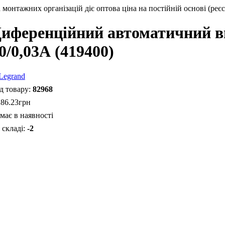
монтажних організацій діє оптова ціна на постійній основі (реєс
иференційний автоматичний в
0/0,03А (419400)
82968
286
.
23
грн
має в наявності
-2