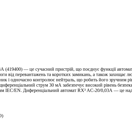
 (419400) — це сучасний пристрій, що поєднує функції автомат
юги від перевантажень та коротких замикань, а також захищає л
дник і одночасно контролює нейтраль, що робить його зручним 
а диференціальний струм 30 мА забезпечує високий рівень безпек
м IEC/EN. Диференціальний автомат RX³ AC‑20/0,03А — це надійн
O)