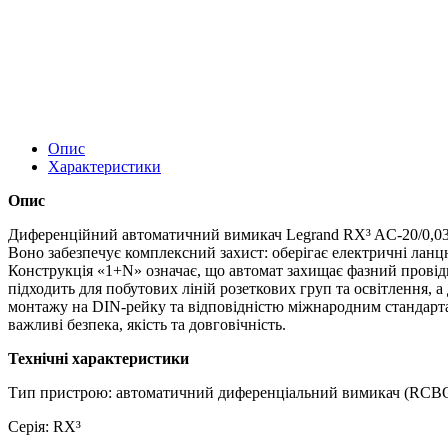
Опис
Характеристики
Опис
Диференційний автоматичний вимикач Legrand RX³ AC‑20/0,03А
Воно забезпечує комплексний захист: оберігає електричні ланц
Конструкція «1+N» означає, що автомат захищає фазний прові
підходить для побутових ліній розеткових груп та освітлення, 
монтажу на DIN-рейку та відповідністю міжнародним стандарта
важливі безпека, якість та довговічність.
Технічні характеристики
Тип пристрою: автоматичний диференціальний вимикач (RCB
Серія: RX³