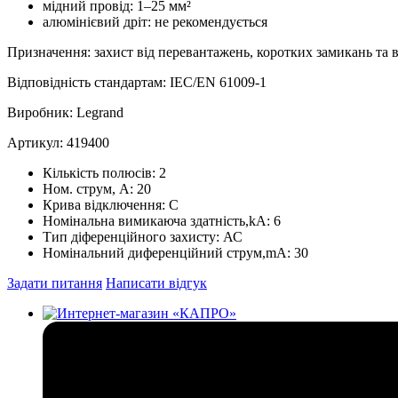
мідний провід: 1–25 мм²
алюмінієвий дріт: не рекомендується
Призначення: захист від перевантажень, коротких замикань та 
Відповідність стандартам: IEC/EN 61009‑1
Виробник: Legrand
Артикул: 419400
Кількість полюсів:
2
Ном. струм, А:
20
Крива відключення:
С
Номінальна вимикаюча здатність,kA:
6
Тип діференційного захисту:
АС
Номінальний диференційний струм,mA:
30
Задати питання
Написати відгук