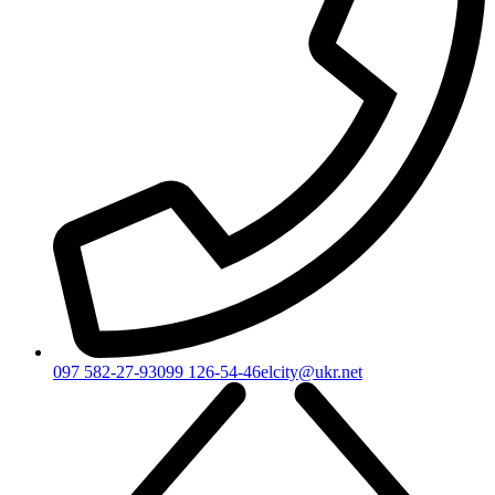
097 582-27-93
099 126-54-46
elcity@ukr.net