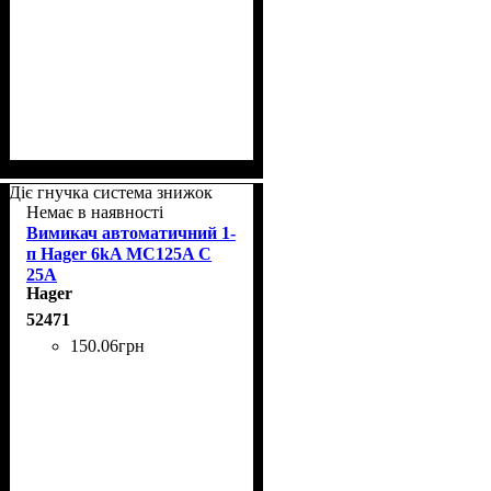
Діє гнучка система знижок
Немає в наявності
Вимикач автоматичний 1-
п Hager 6kA MC125A C
25A
Hager
52471
150
.
06
грн