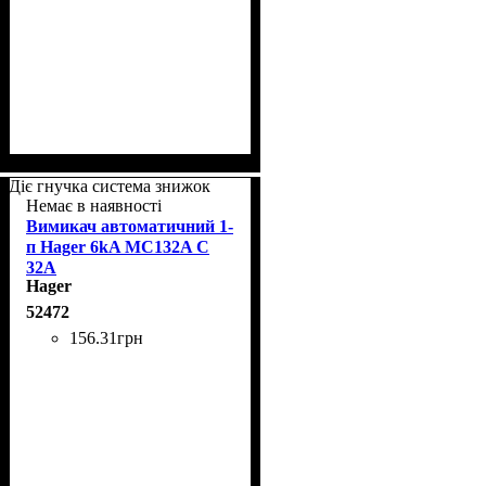
Діє гнучка система знижок
Немає в наявності
Вимикач автоматичний 1-
п Hager 6kA MC132A C
32A
Hager
52472
156
.
31
грн