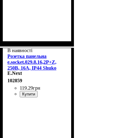
В наявності
Розетка панельна
e.socket.029.8.16,2Р+Z,
250В, 16А, IP44 Shuko
E.Next
E.Next p012023
102859
119
.
29
грн
Купити