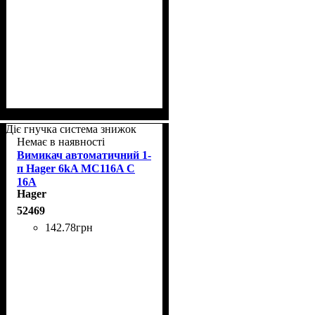
Діє гнучка система знижок
Немає в наявності
Вимикач автоматичний 1-
п Hager 6kA MC116A C
16A
Hager
52469
142
.
78
грн