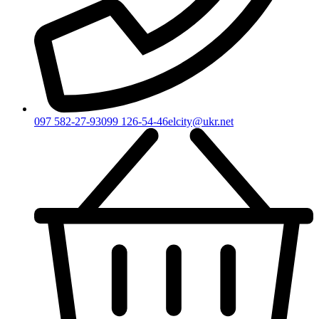
097 582-27-93
099 126-54-46
elcity@ukr.net