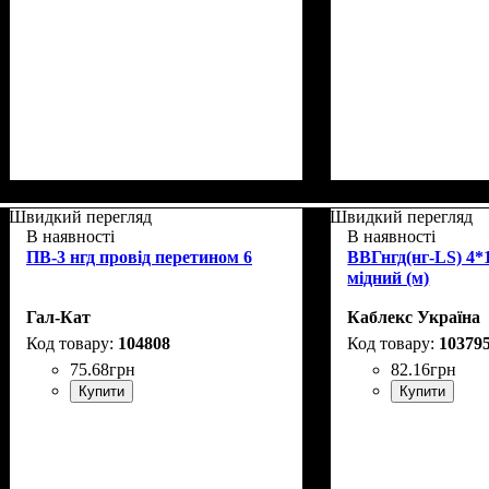
Швидкий перегляд
Швидкий перегляд
В наявності
В наявності
ПВ-3 нгд провід перетином 6
ВВГнгд(нг-LS) 4*1
мідний (м)
Гал-Кат
Каблекс Україна
104808
10379
75
.
68
грн
82
.
16
грн
Купити
Купити