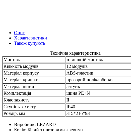
Опис
Характеристики
Також купують
Технічна характеристика
Монтаж
зовнішній монтаж
Кількість модулів
12 модулів
Матеріал корпусу
ABS-пластик
Матеріал кришки
прозорий полікарбонат
Матеріал шини
латунь
Комплектація
шина PE+N
Клас захисту
II
Ступінь захисту
IP40
Розмір, мм
315*216*93
Виробник:
LEZARD
Колір:
Білий з прозорими дверима