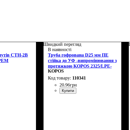
Швидкий перегляд
В наявності
мутів CTH-2B
Труба гофрована D25 мм ПЕ
РЕМ
стійка до УФ -випромінювання з
протяжкою KOPOS 2325/LPE-
KOPOS
1_F50DU
110341
20
.
96
грн
Купити