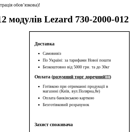
трація обов’язкова)!
2 модулів Lezard 730-2000-012
Доставка
Самовивіз
По Україні: за тарифами Нової пошти
Безкоштовно від 5000 грн. та до 30кг
Оплата (
розумний торг доречний!!!
)
Готівкою при отриманні продукції в
магазині (Київ, вул.Полярна,8е)
Оплата банківською карткою
Безготівковий розрахунок
Захист споживача