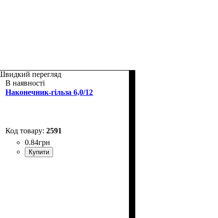
Швидкий перегляд
В наявності
Наконечник-гільза 6,0/12
2591
0
.
84
грн
Купити