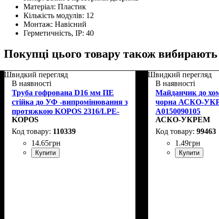
Матеріал:
Пластик
Кількість модулів:
12
Монтаж:
Навісний
Герметичність, IP:
40
Покупці цього товару також вибирають
Швидкий перегляд
Швидкий перегляд
В наявності
В наявності
Труба гофрована D16 мм ПЕ
Майданчик до хо
стійка до УФ -випромінювання з
чорна АСКО-УК
протяжкою KOPOS 2316/LPE-
A0150090105
KOPOS
АСКО-УКРЕМ
1_F50DU
110339
99463
14
.
65
грн
1
.
49
грн
Купити
Купити