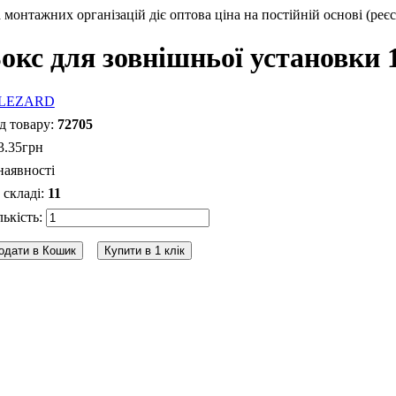
монтажних організацій діє оптова ціна на постійній основі (реєс
окс для зовнішньої установки 1
72705
3
.
35
грн
наявності
11
одати в Кошик
Купити в 1 клік