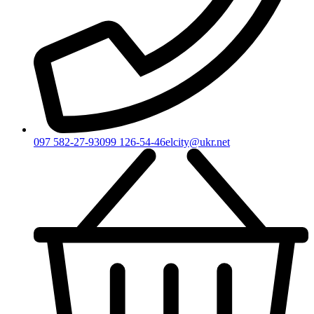
097 582-27-93
099 126-54-46
elcity@ukr.net