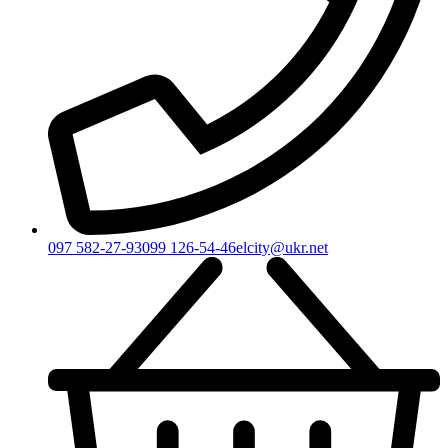
097 582-27-93
099 126-54-46
elcity@ukr.net