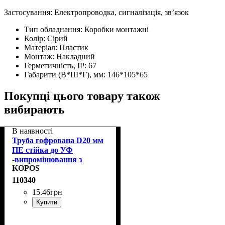
Застосування: Електропроводка, сигналізація, зв’язок
Тип обладнання:
Коробки монтажні
Колір:
Сірий
Матеріал:
Пластик
Монтаж:
Накладний
Герметичність, IP:
67
Габарити (В*Ш*Г), мм:
146*105*65
Покупці цього товару також
вибирають
В наявності
Труба гофрована D20 мм
ПЕ стійка до УФ
-випромінювання з
KOPOS
протяжкою KOPOS
2320/LPE-1_F50DU
110340
15
.
46
грн
Купити