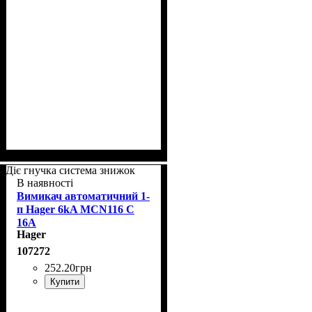
Діє гнучка система знижок
В наявності
Вимикач автоматичний 1-
п Hager 6kA MCN116 C
16A
Hager
107272
252
.
20
грн
Купити