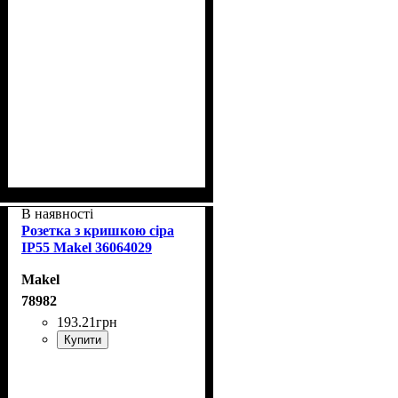
В наявності
Розетка з кришкою сіра
IP55 Makel 36064029
Makel
78982
193
.
21
грн
Купити