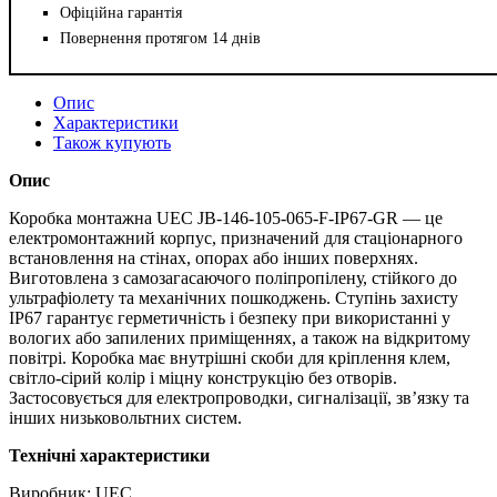
Офіційна гарантія
Повернення протягом 14 днів
Опис
Характеристики
Також купують
Опис
Коробка монтажна UEC JB-146-105-065-F-IP67-GR — це
електромонтажний корпус, призначений для стаціонарного
встановлення на стінах, опорах або інших поверхнях.
Виготовлена з самозагасаючого поліпропілену, стійкого до
ультрафіолету та механічних пошкоджень. Ступінь захисту
IP67 гарантує герметичність і безпеку при використанні у
вологих або запилених приміщеннях, а також на відкритому
повітрі. Коробка має внутрішні скоби для кріплення клем,
світло-сірий колір і міцну конструкцію без отворів.
Застосовується для електропроводки, сигналізації, зв’язку та
інших низьковольтних систем.
Технічні характеристики
Виробник: UEC