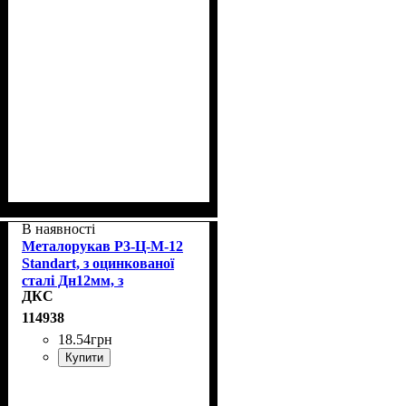
В наявності
Металорукав Р3-Ц-М-12
Standart, з оцинкованої
сталі Дн12мм, з
ДКС
протяжкою, ДКС 6191-
5012
114938
18
.
54
грн
Купити