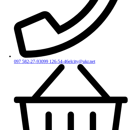
097 582-27-93
099 126-54-46
elcity@ukr.net