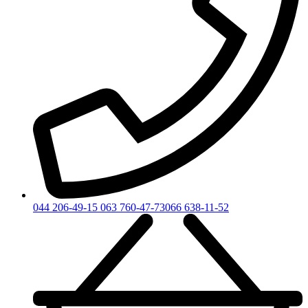
044 206-49-15
063 760-47-73
066 638-11-52