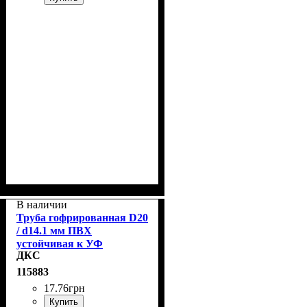
В наличии
Труба гофрированная D20
/ d14.1 мм ПВХ
устойчивая к УФ
ДКС
-излучению с протяжкой,
чёрная, ДКС 91920A
115883
17
.
76
грн
Купить