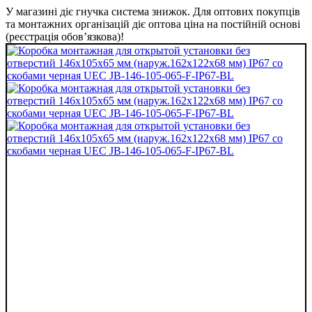
У магазині діє гнучка система знижок. Для оптових покупців
та монтажних організацій діє оптова ціна на постійній основі
(реєстрація обов’язкова)!