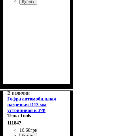
Купить
В наличии
Гофра автомобильная
разрезная D13 мм
устойчивая к УФ
Tema Tools
-излучению
111847
16
.
60
грн