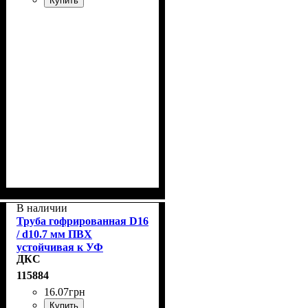
Купить
В наличии
Труба гофрированная D16
/ d10.7 мм ПВХ
устойчивая к УФ
ДКС
-излучению с протяжкой,
чёрная, ДКС 91916A
115884
16
.
07
грн
Купить