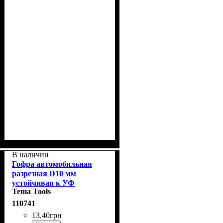
В наличии
Гофра автомобильная
разрезная D10 мм
устойчивая к УФ
Tema Tools
-излучению
110741
13
.
40
грн