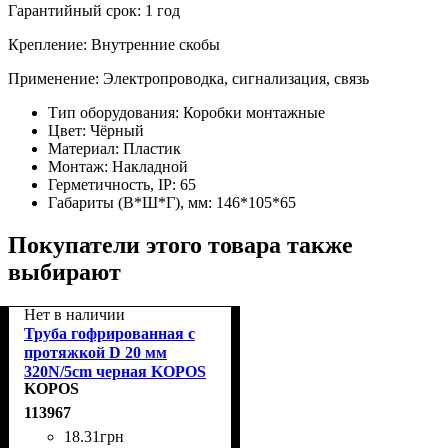
Гарантийный срок: 1 год
Крепление: Внутренние скобы
Применение: Электропроводка, сигнализация, связь
Тип оборудования:
Коробки монтажные
Цвет:
Чёрный
Материал:
Пластик
Монтаж:
Накладной
Герметичность, IP:
65
Габариты (В*Ш*Г), мм:
146*105*65
Покупатели этого товара также
выбирают
Нет в наличии
Труба гофрированная с
протяжкой D 20 мм
320N/5cm черная KOPOS
KOPOS
1420_F50D MONOFLEX,
(м)
113967
18
.
31
грн